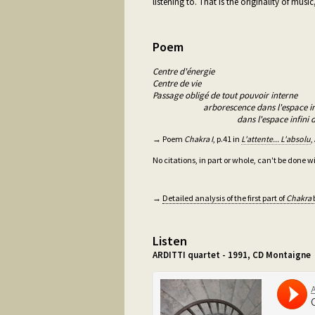
listening to. That is the originality of musi
Poem
Centre d'énergie
Centre de vie
Passage obligé de tout pouvoir interne
arborescence dans l'espace inti
dans l'espace infini de l'
→ Poem
Chakra I
, p.41 in
L'attente... L'absolu
,
No citations, in part or whole, can't be done 
→
Detailed analysis of the first part of
Chakra
Listen
ARDITTI quartet - 1991, CD Montaigne