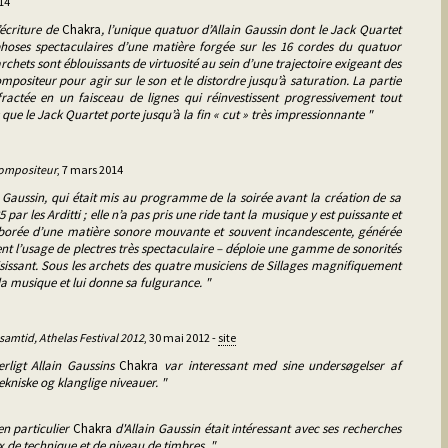
014
écriture de
Chakra
, l’unique quatuor d’Allain Gaussin dont le Jack Quartet
phoses spectaculaires d’une matière forgée sur les 16 cordes du quatuor
chets sont éblouissants de virtuosité au sein d’une trajectoire exigeant des
positeur pour agir sur le son et le distordre jusqu’à saturation. La partie
fractée en un faisceau de lignes qui réinvestissent progressivement tout
 que le Jack Quartet porte jusqu’à la fin « cut » très impressionnante "
compositeur
, 7 mars 2014
 Gaussin, qui était mis au programme de la soirée avant la création de sa
par les Arditti ; elle n’a pas pris une ride tant la musique y est puissante et
élaborée d’une matière sonore mouvante et souvent incandescente, générée
t l’usage de plectres très spectaculaire – déploie une gamme de sonorités
sissant. Sous les archets des quatre musiciens de Sillages magnifiquement
e la musique et lui donne sa fulgurance. "
 samtid, Athelas Festival 2012
, 30 mai 2012 -
site
ærligt Allain Gaussins
Chakra
var interessant med sine undersøgelser af
ekniske og klanglige niveauer. "
en particulier
Chakra
d'Allain Gaussin était intéressant avec ses recherches
ux de technique et de niveau de timbres. "