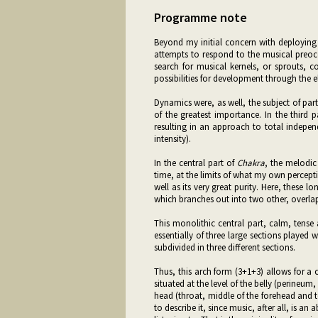
Programme note
Beyond my initial concern with deploying d
attempts to respond to the musical preocc
search for musical kernels, or sprouts, c
possibilities for development through the
Dynamics were, as well, the subject of part
of the greatest importance. In the third p
resulting in an approach to total indepe
intensity).
In the central part of
Chakra
, the melodic
time, at the limits of what my own percepti
well as its very great purity. Here, these 
which branches out into two other, overlap
This monolithic central part, calm, tense 
essentially of three large sections played 
subdivided in three different sections.
Thus, this arch form (3+1+3) allows for a c
situated at the level of the belly (perineum
head (throat, middle of the forehead and t
to describe it, since music, after all, is an