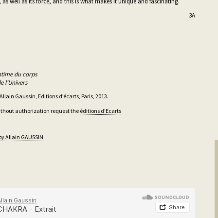
c, as well as its force, and this is what makes it unique and fascinating.
3A
me du corps
Univers
 Allain Gaussin, Editions d’écarts, Paris, 2013.
without authorization request the
éditions d'Ecarts
by Allain GAUSSIN
.