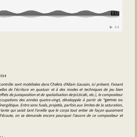
2014
contrôle sont mobilisées dans
Chakra
d'Allain Gaussin, ici présent. Faisant
nelles de l'écriture en quatuor et à des modes et techniques de jeu bien
 effets de juxtaposition et de spatialisation de
pizzicati
, etc.), le compositeur
cupations des années quatre-vingt, développée à partir de "
germes ou
l énergétique. Entre sons fusés, projetés, parfois aux limites de la saturation,
lante qui saisit tant l'oreille que le corps tout entier de façon quasiment
 d'écoute, on se demande encore pourquoi l'œuvre de ce compositeur et