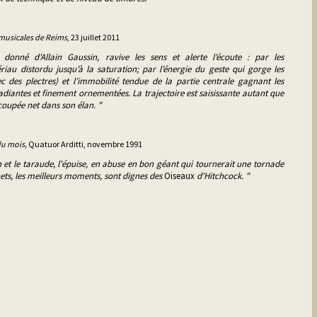
 musicales de Reims
, 23 juillet 2011
donné d'Allain Gaussin, ravive les sens et alerte l’écoute : par les
au distordu jusqu’à la saturation; par l’énergie du geste qui gorge les
ec des plectres) et l’immobilité tendue de la partie centrale gagnant les
radiantes et finement ornementées. La trajectoire est saisissante autant que
coupée net dans son élan. "
du mois,
Quatuor Arditti, novembre 1991
 et le taraude, l'épuise, en abuse en bon géant qui tournerait une tornade
ts, les meilleurs moments, sont dignes des
Oiseaux
d'Hitchcock. "