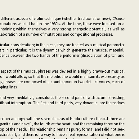
ifferent aspects of violin technique (whether traditional or new),
Chakra
upations which I had in the 1980's. At the time, these were focused on a
ontaining within themselves a very strong energetic potential, as well as
 elaboration of a number of mutations and compositional processes.
icular consideration; in the piece, they are treated as a musical parameter
art in particular, it is the dynamics which generate the musical material,
ndence between the two hands of the performer (dissociation of pitch and
 aspect of the musical phrases was devised in a highly drawn-out musical
on would allow, so that the melodic line would maintain its expressivity as
long phrases are composed of a counterpoint in two distinct voices, each of
ping lines.
and very meditative, constitutes the second part of a structure consisting
without interruption. The first and third parts, very dynamic, are themselves
ertain analogy with the seven chakras of Hindu culture : the first three are
, genitals and navel), the fourth at the heart, and the remaining three on the
op of the head). This relationship remains purely formal and I did not seek
 abstract art, and there is no way to have a real representation of what one is