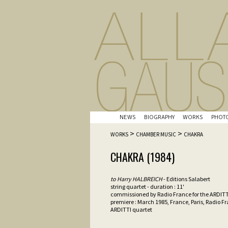
NEWS
BIOGRAPHY
WORKS
PHOT
>
>
WORKS
CHAMBER MUSIC
CHAKRA
CHAKRA (1984)
to Harry HALBREICH
- Editions Salabert
string quartet - duration : 11'
commissioned by Radio France for the ARDITT
premiere : March 1985, France, Paris, Radio F
ARDITTI quartet