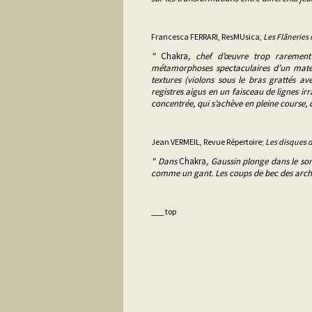
Francesca FERRARI, ResMUsica,
Les Flâneries
"
Chakra
, chef d’œuvre trop rarement 
métamorphoses spectaculaires d’un matéri
textures (violons sous le bras grattés av
registres aigus en un faisceau de lignes ir
concentrée, qui s’achève en pleine course, 
Jean VERMEIL, Revue Répertoire;
Les disques 
" Dans
Chakra
, Gaussin plonge dans le son
comme un gant. Les coups de bec des arche
___ top