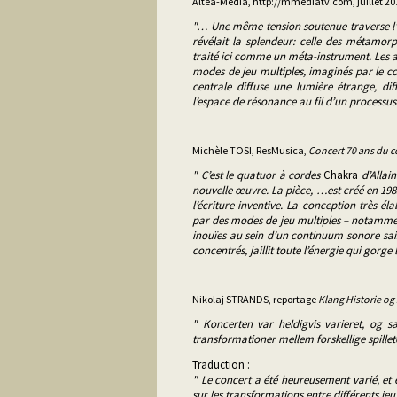
Altea-Media,
http://mmediatv.com
, juillet 2
"… Une même tension soutenue traverse l’
révélait la splendeur: celle des métamor
traité ici comme un méta-instrument. Les ar
modes de jeu multiples, imaginés par le com
centrale diffuse une lumière étrange, dif
l’espace de résonance au fil d’un processus
Michèle TOSI, ResMusica,
Concert 70 ans du 
" C’est le quatuor à cordes
Chakra
d’Allain
nouvelle œuvre. La pièce, …est créé en 1985 
l’écriture inventive. La conception très 
par des modes de jeu multiples – notammen
inouïes au sein d’un continuum sonore sai
concentrés, jaillit toute l’énergie qui gorg
Nikolaj STRANDS, reportage
Klang Historie og
" Koncerten var heldigvis varieret, og s
transformationer mellem forskellige spillet
Traduction :
" Le concert a été heureusement varié, et 
sur les transformations entre différents je